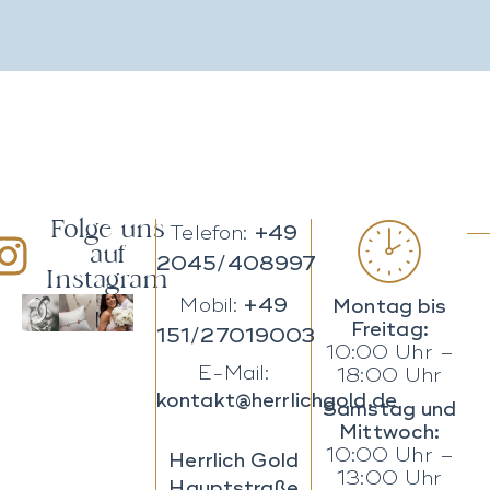
Folge uns
Telefon:
+49
auf
2045/408997
Instagram
Mobil:
+49
Montag bis
Freitag:
151/27019003
10:00 Uhr –
E-Mail:
18:00 Uhr
kontakt@herrlichgold.de
Samstag und
Mittwoch:
10:00 Uhr –
Herrlich Gold
13:00 Uhr
Hauptstraße