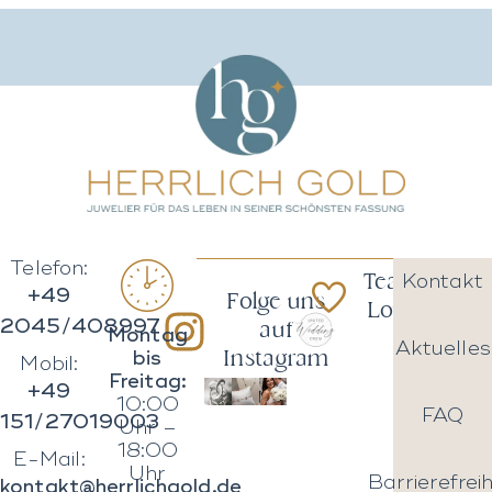
Telefon:
Team
Kontakt
+49
Folge uns
Love
2045/408997
auf
Montag
Aktuelles
Instagram
bis
Mobil:
Freitag:
+49
10:00
FAQ
151/27019003
Uhr –
18:00
E-Mail:
Uhr
Barrierefreih
kontakt@herrlichgold.de